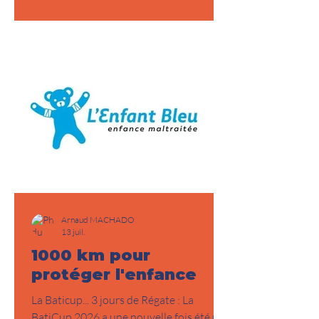
propres limites. Les 5 Jours du Léman
2026 font incontestablement partie de
cette seconde catégorie. Pour rappel les
5 jours c'est : 120 heures de course sans
pilote En double 23 bateaux identiques
Cette année, j'ai embarqué avec moi
Alban Pell
Arnaud MACHADO
13 juil.
1000 km pour
protéger l'enfance
La Baticup... 3 jours de Régate : La
BatiCup 2026 a une nouvelle fois été un