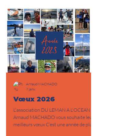
majeures sur l’Atlantique , disputées en
double ou en équipage. Au calendrier
figurent le Trophée Laura Vergne , le
mythique SPI Ouest-France , la
Fig’Armor
Arnaud MACHADO
7 janv.
Vœux 2026
L'association DU LEMAN A L'OCEAN et
Arnaud MACHADO vous souhaite leurs
meilleurs vœux C’est une année de plus
qui s’est écoulée. Je vous souhaite pour