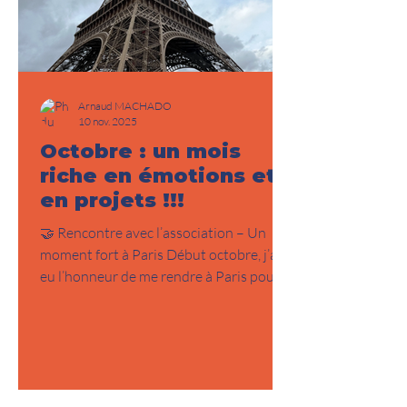
Arnaud MACHADO
10 nov. 2025
Octobre : un mois
riche en émotions et
en projets !!!
🤝 Rencontre avec l’association – Un
moment fort à Paris Début octobre, j’ai
eu l’honneur de me rendre à Paris pour
rencontrer l’association dont je souhaite
être le parrain. Cette journée a été un
véritable électrochoc. J’ai pu visiter les
locaux, rencontrer l’équipe et échanger
avec des bénévoles qui œuvrent chaque