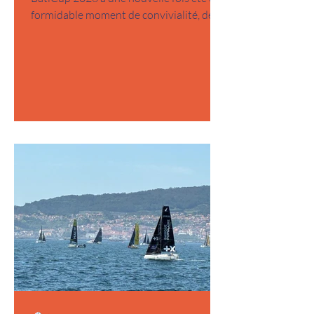
formidable moment de convivialité, de
dépassement de soi et de transmission.
Au-delà de la compétition, cet
événement est avant tout une aventure
humaine où l'entraide, la bonne humeur
et l'esprit d'équipe occupent une place
essentielle. Comme chaque année depuis
maintenant trois ans, c'est un véritable
plaisir de partager ma passion avec des
personnes novices, mais toujours
motivées à apprendre, à p