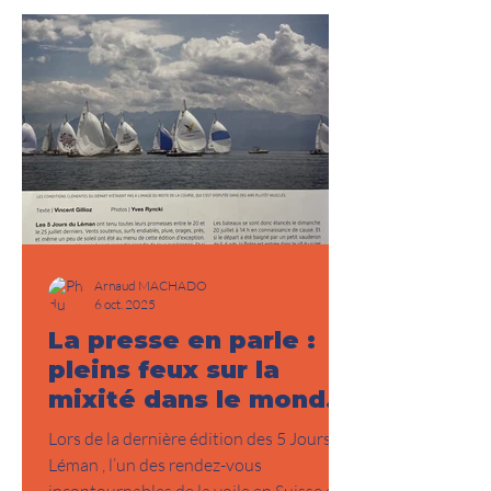
jour. Leur détermination et leur
humanité m’inspirent et donnent encore
plus de sens à mon projet sportif. Ce
partenariat est bien plus qu’un logo sur
une voile
Arnaud MACHADO
6 oct. 2025
La presse en parle :
pleins feux sur la
mixité dans le monde
de la voile
Lors de la dernière édition des 5 Jours du
Léman , l’un des rendez-vous