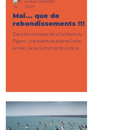
Arnaud MACHADO
12 juin
Mai... que de
rebondissements !!!
Dans les coulisses de la Solitaire du
Figaro : une aventure à terre Cette
année, j'ai eu la chance de vivre la
Solitaire du Figaro d'une manière un peu
différente. Non pas en mer, mais dans les
coulisses de l'une des courses les plus
exigeantes de la voile française, en tant
que préparateur de Davy Beaudart.
Avant même le départ de la Solitaire du
Figaro, l'aventure avait déjà commencé
pour moi. J'ai assuré le convoyage du
Figaro de Davy Beaudart entre Lorient et
Perros-Guire