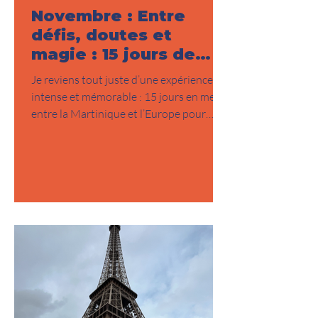
Novembre : Entre
défis, doutes et
magie : 15 jours de
traversée qui
Je reviens tout juste d’une expérience
rappellent
intense et mémorable : 15 jours en mer
l’essentiel...
entre la Martinique et l’Europe pour
convoyer un bateau d’exception —
l’IMOCA de Conrad Colman et Mathieu
Blanchard , fraîchement arrivé de la
Transat Café L’Or . Une belle
responsabilité… et une belle aventure.
Pour cette traversée nous étions 3 à
bord, j’étais accompagné d'Amaury
François et de Benjamin Biot. Les 7
premiers jours ont été particulièrement
longs et exigeants : nous avons dû tirer d