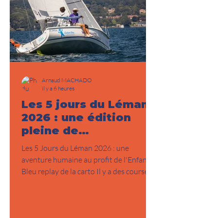
Arnaud MACHADO
il y a 6 heures
Les 5 jours du Léman
2026 : une édition
pleine de
rebondissements
Les 5 Jours du Léman 2026 : une
aventure humaine au profit de l'Enfant
Bleu replay de la carto Il y a des courses
qui se disputent contre un chrono. Et
puis il y a celles qui se vivent contre les
éléments, contre la fatigue, contre ses