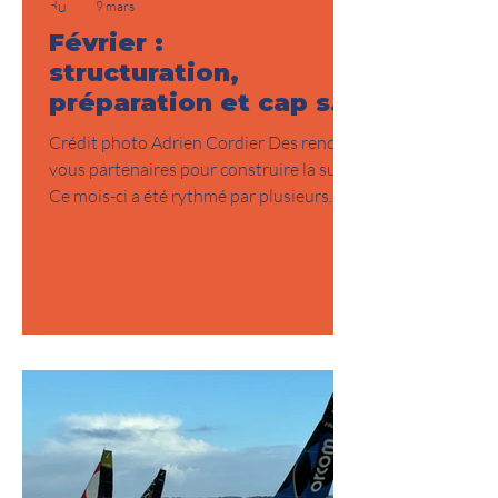
9 mars
Février :
structuration,
préparation et cap sur
la reprise
Crédit photo Adrien Cordier Des rendez-
vous partenaires pour construire la suite
Ce mois-ci a été rythmé par plusieurs
échanges avec des partenaires financiers.
Des discussions importantes pour
consolider le projet, affiner les besoins et
poser les bases d’une collaboration
durable. Ces temps d’échange sont
essentiels : ils me permettent d’aligner
vision sportive et engagement
économique, et de donner au projet les
moyens de ses ambitions. Une
préparation physique régulière