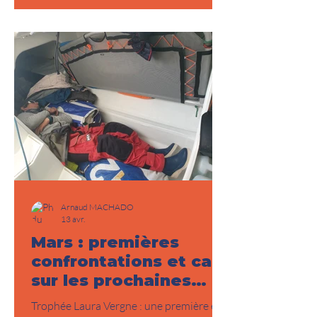
poursuivent leur course avec
détermination. Actuellement au milieu
de l’océan Atlantique, les deux
navigateurs réalisent une belle
performance en se maintenant autour de
la 16ᵉ place du classement. Une position
encourageante com
Arnaud MACHADO
13 avr.
Mars : premières
confrontations et cap
sur les prochaines
échéances
Trophée Laura Vergne : une première en