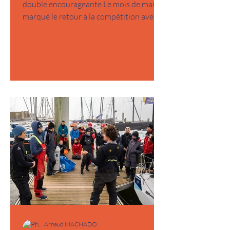
double encourageante Le mois de mars a
marqué le retour à la compétition avec le
Trophée Laura Vergne, première course
en double de la saison, disputée aux
côtés de Basile Gautier. Une belle 9ᵉ
place à l’arrivée, dans une flotte
particulièrement relevée. Le circuit
Figaro accueille cette année de grands
noms de la course au large, des marins
expérimentés et redoutables. Trace du
parcours offshore (trait orange). Se
confronter à eux est u
Arnaud MACHADO