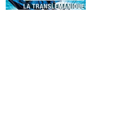
Arnaud MACHADO
28 août 2025
Prochaine course
Translémanique en
solitaire 2025 le 30
août
Après une participation marquante lors
de la Translémanique en Solitaire 2021,
conclue par une victoire au classement
général en temps...