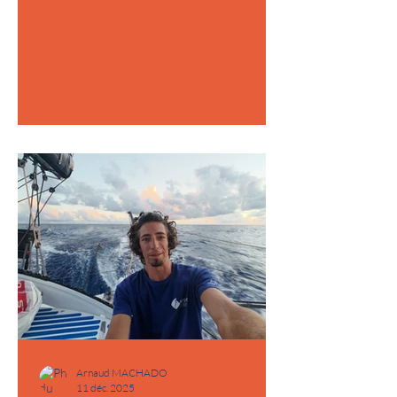
cette nouvelle année de vivre chaque
instant avec passion, de vivre vos rêves,
d’être heureux et solidaire, que cette
année soit synonyme de bonheur, de
santé et de succès pour vous et ceux qui
vous sont chers. Rétrospective 2025
Sorties hivernales sur le Léman en
janvier Entrainements en montagne, trail
Arrivée de Tanguy sur
Arnaud MACHADO
11 déc. 2025