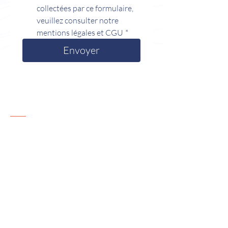
collectées par ce formulaire, 
veuillez consulter notre 
mentions légales et CGU
*
Envoyer
Contact
Arnaud Machado
Navigateur, Du Léman à l'Océan
+33 6 86 90 89 87
leman.ocean@gmail.com