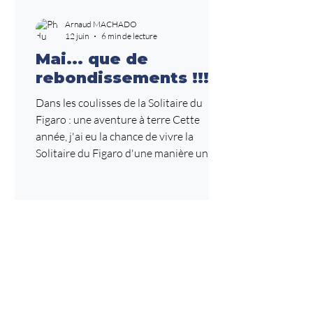
Arnaud MACHADO
12 juin
6 min de lecture
Mai... que de
rebondissements !!!
Dans les coulisses de la Solitaire du
Figaro : une aventure à terre Cette
année, j'ai eu la chance de vivre la
Solitaire du Figaro d'une manière un peu
différente. Non pas en mer, mais dans les
coulisses de l'une des courses les plus
exigeantes de la voile française, en tant
que préparateur de Davy Beaudart.
Avant même le départ de la Solitaire du
Figaro, l'aventure avait déjà commencé
pour moi. J'ai assuré le convoyage du
Figaro de Davy Beaudart entre Lorient
et Perros-Guire