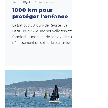
13 juil.
3 min de lecture
1000 km pour
protéger l'enfance
La Baticup... 3 jours de Régate : La
BatiCup 2026 a une nouvelle fois été un
formidable moment de convivialité, de
dépassement de soi et de transmission.
Au-delà de la compétition, cet
événement est avant tout une aventure
humaine où l'entraide, la bonne humeur
et l'esprit d'équipe occupent une place
essentielle. Comme chaque année
depuis maintenant trois ans, c'est un
véritable plaisir de partager ma passion
avec des personnes novices, mais
toujours motivées à apprendre, à p