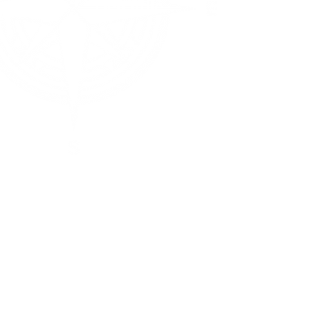
Lien utile
ACCUEIL
t : cap sur la mixité,
ié le 27
ARNAUD MACHADO
embre 2025 sur Le
phiné
SOUTENIR
PRESSE
ACTU
CONTACT