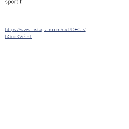
sportif.
https://www.instagram.com/reel/DECaV
hGunXV/?l=1